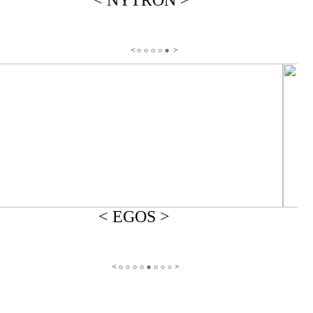
< NYTRON >
< EGOS >