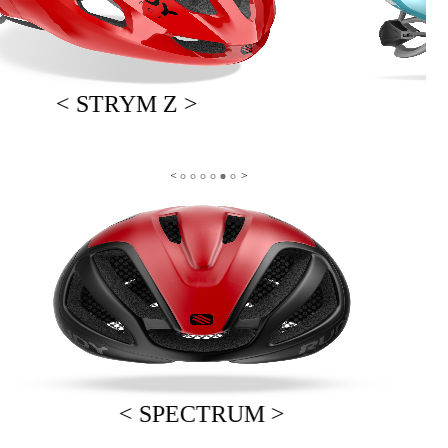
< STRYM Z >
< SPECTRUM >