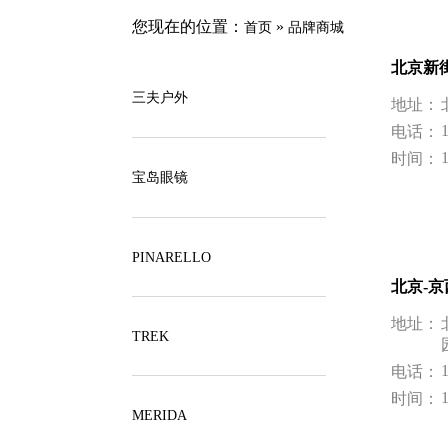
您现在的位置：
»
首页
品牌商城
北京新
三夫户外
地址：
电话：
时间：
宝岛眼镜
PINARELLO
北京-
地址：
TREK
电话：
1
时间：
MERIDA