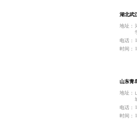
湖北武
地址：
电话：
时间：
山东青
地址：
电话：
时间：