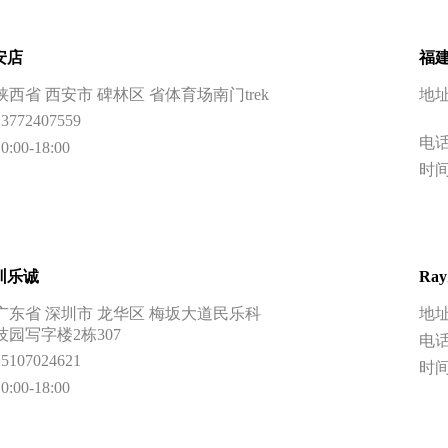
安店
福
陕西省 西安市 碑林区 省体育场南门trek
地
13772407559
电
10:00-18:00
时
圳乐诚
Ra
广东省 深圳市 龙华区 梅坂大道民乐科
地
技园写字楼2栋307
电
15107024621
时
10:00-18:00