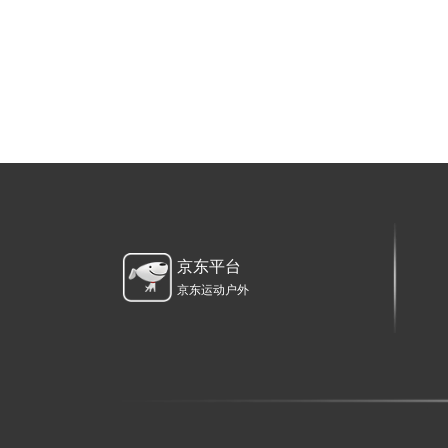
京东平台
京东运动户外