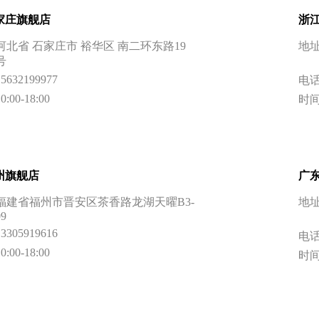
家庄旗舰店
浙
河北省 石家庄市 裕华区 南二环东路19
地
号
15632199977
电
10:00-18:00
时
州旗舰店
广
福建省福州市晋安区茶香路龙湖天曜B3-
地
09
13305919616
电
10:00-18:00
时